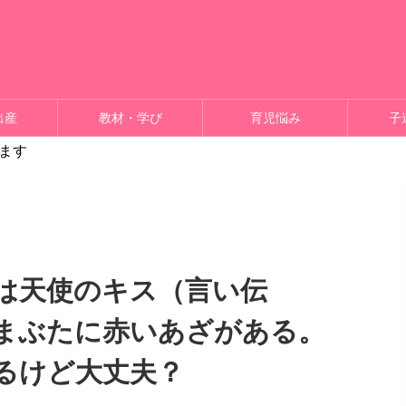
出産
教材・学び
育児悩み
子
ます
は天使のキス（言い伝
まぶたに赤いあざがある。
るけど大丈夫？