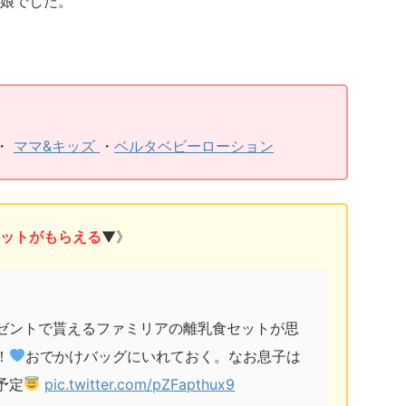
娘でした。
・
ママ&キッズ
・
ベルタベビーローション
食セットがもらえる
▼》
ゼントで貰えるファミリアの離乳食セットが思
！
おでかけバッグにいれておく。なお息子は
予定
pic.twitter.com/pZFapthux9