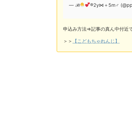
— 𝒫𝒾
®2y⋈＋5m♂︎ (@pp
申込み方法⇒記事の真ん中付近
＞＞
【こどもちゃれんじ】