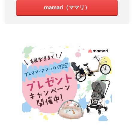
mamari（ママリ）