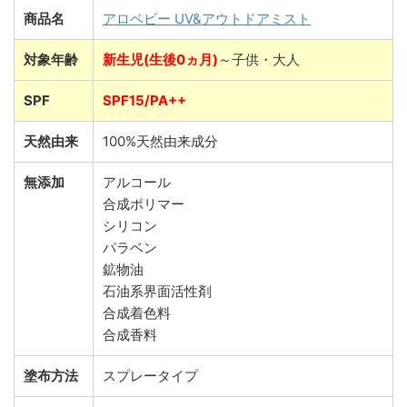
商品名
アロベビー UV&アウトドアミスト
対象年齢
新生児(生後0ヵ月)
～子供・大人
SPF
SPF15/PA++
天然由来
100%天然由来成分
無添加
アルコール
合成ポリマー
シリコン
パラベン
鉱物油
石油系界面活性剤
合成着色料
合成香料
塗布方法
スプレータイプ