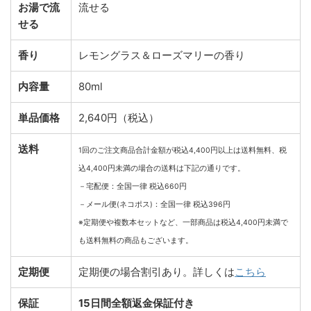
お湯で流
流せる
せる
香り
レモングラス＆ローズマリーの香り
内容量
80ml
単品価格
2,640円（税込）
送料
1回のご注文商品合計金額が税込4,400円以上は送料無料、税
込4,400円未満の場合の送料は下記の通りです。
－宅配便：全国一律 税込660円
－メール便(ネコポス)：全国一律 税込396円
※定期便や複数本セットなど、一部商品は税込4,400円未満で
も送料無料の商品もございます。
定期便
定期便の場合割引あり。詳しくは
こちら
保証
15日間全額返金保証付き