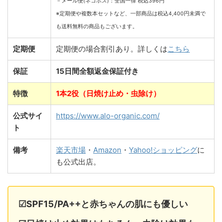
－メール便(ネコポス)：全国一律 税込396円
※定期便や複数本セットなど、一部商品は税込4,400円未満で
も送料無料の商品もございます。
定期便
定期便の場合割引あり。詳しくは
こちら
保証
15日間全額返金保証付き
特徴
1本2役（日焼け止め・虫除け）
公式サイ
https://www.alo-organic.com/
ト
備考
楽天市場
・
Amazon
・
Yahoo!ショッピング
に
も公式出店。
☑SPF15/PA++と赤ちゃんの肌にも優しい