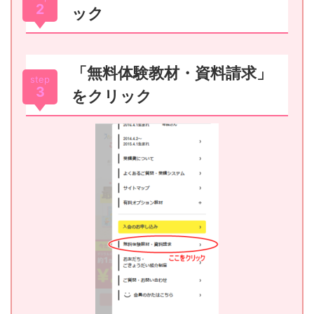
2
ック
「無料体験教材・資料請求」
step
3
をクリック