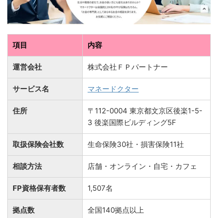
項目
内容
運営会社
株式会社ＦＰパートナー
サービス名
マネードクター
住所
〒112-0004 東京都文京区後楽1-5-
3 後楽国際ビルディング5F
取扱保険会社数
生命保険30社・損害保険11社
相談方法
店舗・オンライン・自宅・カフェ
FP資格保有者数
1,507名
拠点数
全国140拠点以上