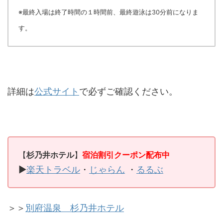
※最終入場は終了時間の１時間前、最終遊泳は30分前になりま
す。
詳細は
公式サイト
で必ずご確認ください。
【
杉乃井ホテル
】
宿泊割引クーポン配布中
▶
楽天トラベル
・
じゃらん
・
るるぶ
＞＞
別府温泉 杉乃井ホテル