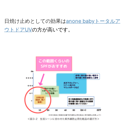
日焼け止めとしての効果は
a
n
one
babyトータルア
ウトドアUV
の方が高いです。