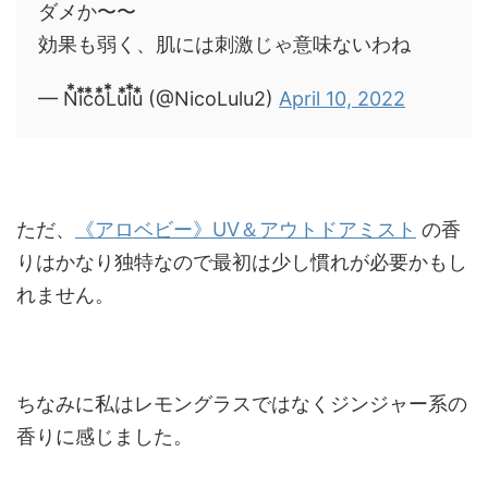
ダメか〜〜
効果も弱く、肌には刺激じゃ意味ないわね
— N⃰i⃰c⃰o⃰L⃰u⃰l⃰u⃰ (@NicoLulu2)
April 10, 2022
ただ、
《アロベビー》UV＆アウトドアミスト
の香
りはかなり独特なので最初は少し慣れが必要かもし
れません。
ちなみに私はレモングラスではなくジンジャー系の
香りに感じました。