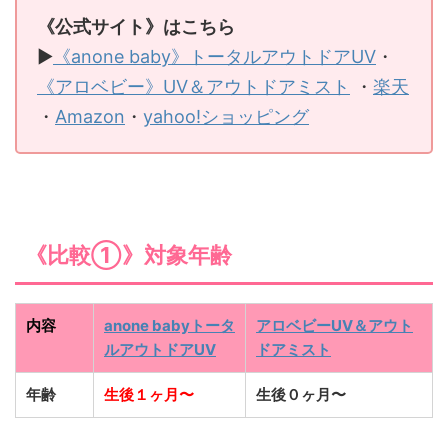
《公式サイト》はこちら
▶
《anone baby》トータルアウトドアUV
・
《アロベビー》UV＆アウトドアミスト
・
楽天
・
Amazon
・
yahoo!ショッピング
《比較①》対象年齢
内容
anone babyトータ
アロベビーUV＆アウト
ルアウトドアUV
ドアミスト
年齢
生後１ヶ月〜
生後０ヶ月〜