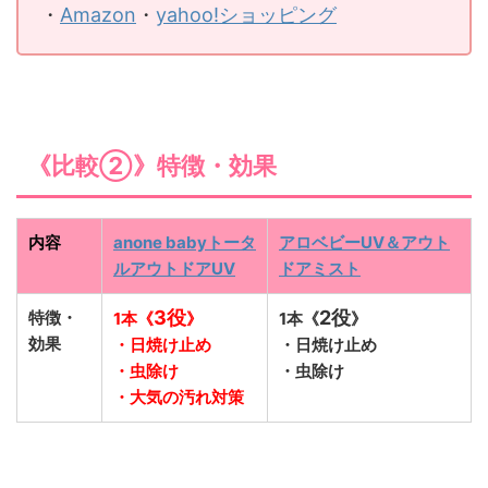
・
Amazon
・
yahoo!ショッピング
《比較②》特徴・効果
内容
anone babyトータ
アロベビーUV＆アウト
ルアウトドアUV
ドアミスト
3役
2役
特徴・
1本《
》
1本《
》
効果
・日焼け止め
・日焼け止め
・虫除け
・虫除け
・大気の汚れ対策