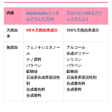
内容
anone babyトータ
アロベビーUV＆アウ
ルアウトドアUV
トドアミスト
天然由
99％天然由来成分
100%天然由来成分
来
無添加
フェノキシエタノー
アルコール
ル
合成ポリマー
ナノ原料
シリコン
パラベン
パラベン
鉱物油
鉱物油
石油系合成界面活性
石油系界面活性剤
剤
合成着色料
合成着色料
合成香料
合成香料