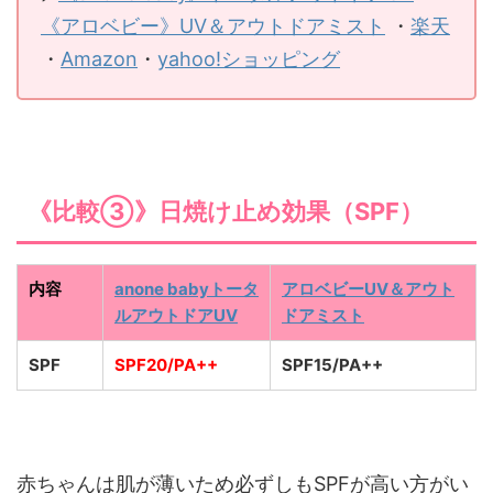
《アロベビー》UV＆アウトドアミスト
・
楽天
・
Amazon
・
yahoo!ショッピング
《比較③》日焼け止め効果（SPF）
内容
anone babyトータ
アロベビーUV＆アウト
ルアウトドアUV
ドアミスト
SPF
SPF20/PA++
SPF15/PA++
赤ちゃんは肌が薄いため必ずしもSPFが高い方がい