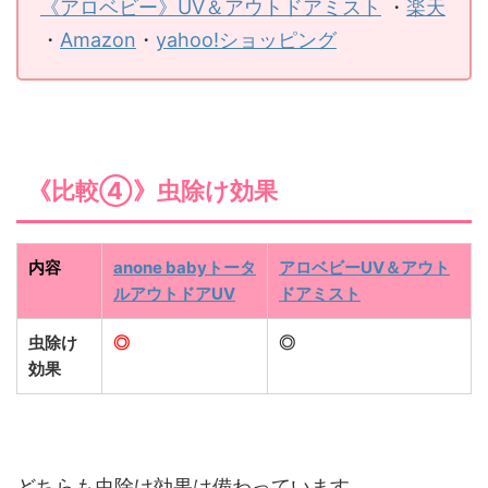
《アロベビー》UV＆アウトドアミスト
・
楽天
・
Amazon
・
yahoo!ショッピング
《比較④》虫除け効果
内容
anone babyトータ
アロベビーUV＆アウト
ルアウトドアUV
ドアミスト
虫除け
◎
◎
効果
どちらも虫除け効果は備わっています。