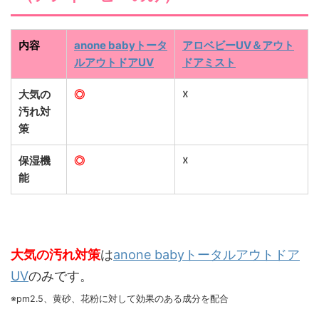
内容
anone babyトータ
アロベビーUV＆アウト
ルアウトドアUV
ドアミスト
大気の
◎
☓
汚れ対
策
保湿機
◎
☓
能
大気の汚れ対策
は
anone babyトータルアウトドア
UV
のみです。
※pm2.5、黄砂、花粉に対して効果のある成分を配合