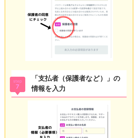
「支払者（保護者など）」の
step
7
情報を入力