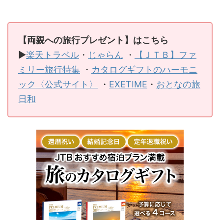
【両親への旅行プレゼント】はこちら
▶
楽天トラベル
・
じゃらん
・
【ＪＴＢ】ファ
ミリー旅行特集
・
カタログギフトのハーモニ
ック〈公式サイト〉
・
EXETIME
・
おとなの旅
日和