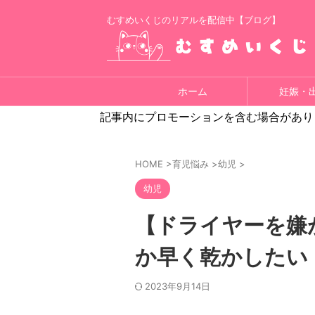
むすめいくじのリアルを配信中【ブログ】
ホーム
妊娠・
記事内にプロモーションを含む場合があり
HOME
>
育児悩み
>
幼児
>
幼児
【ドライヤーを嫌
か早く乾かしたい
2023年9月14日