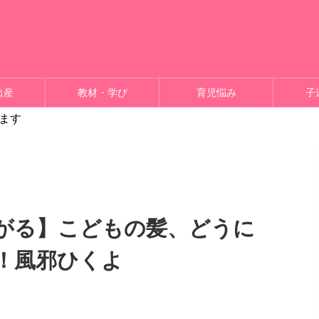
出産
教材・学び
育児悩み
子
ます
がる】こどもの髪、どうに
！風邪ひくよ