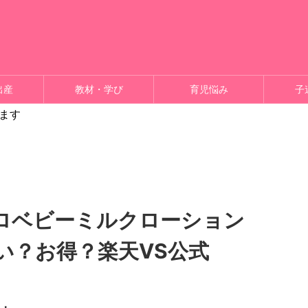
出産
教材・学び
育児悩み
子
ます
ロベビーミルクローション
い？お得？楽天VS公式