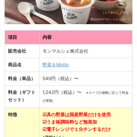
項目
内容
販売会社
モンマルシェ株式会社
商品名
野菜をMotto
料金（単品）
540円（税込）〜
料金（ギフト
1,242円（税込）〜
※スープの個数に応じて料金
セット）
が変動。
特徴
☑具の野菜は国産野菜だけを使用
☑うま味調味料など無添加
☑電子レンジで１分チンするだけ