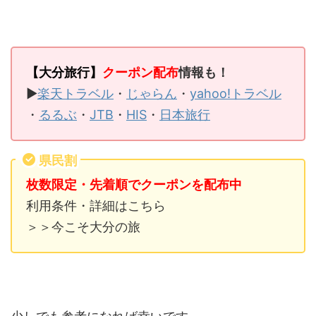
【大分旅行】
クーポン配布
情報も！
▶
楽天トラベル
・
じゃらん
・
yahoo!トラベル
・
るるぶ
・
JTB
・
HIS
・
日本旅行
県民割
枚数限定・先着順でクーポンを配布中
利用条件・詳細はこちら
＞＞今こそ大分の旅