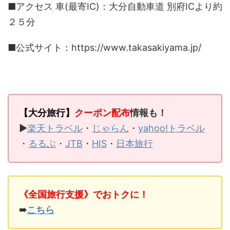
■アクセス 車(最寄IC)：大分自動車道 別府ICより約
２５分
■公式サイト：https://www.takasakiyama.jp/
【大分旅行】
クーポン配布
情報も！
▶
楽天トラベル
・
じゃらん
・
yahoo!トラベル
・
るるぶ
・
JTB
・
HIS
・
日本旅行
《全国旅行支援》でおトクに！
➠
こちら