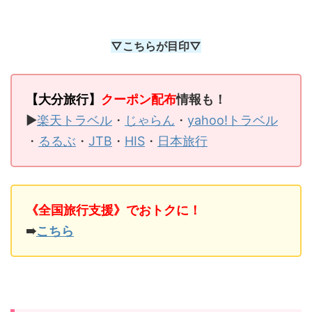
▽こちらが目印▽
【大分旅行】
クーポン配布
情報も！
▶
楽天トラベル
・
じゃらん
・
yahoo!トラベル
・
るるぶ
・
JTB
・
HIS
・
日本旅行
《全国旅行支援》でおトクに！
➠
こちら