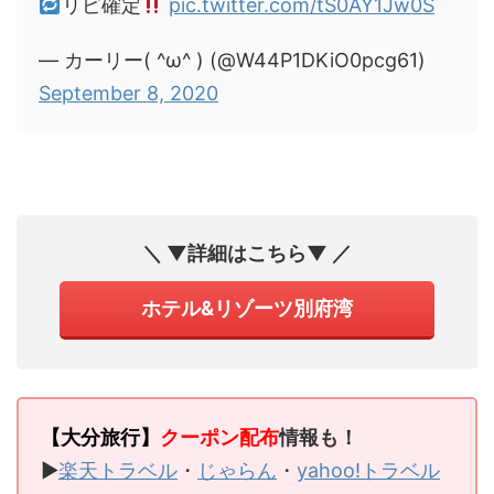
リピ確定
pic.twitter.com/tS0AY1Jw0S
— カーリー( ^ω^ ) (@W44P1DKiO0pcg61)
September 8, 2020
＼ ▼詳細はこちら▼ ／
ホテル&リゾーツ別府湾
【大分旅行】
クーポン配布
情報も！
▶
楽天トラベル
・
じゃらん
・
yahoo!トラベル