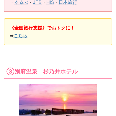
・
るるぶ
・
JTB
・
HIS
・
日本旅行
《全国旅行支援》でおトクに！
➠
こちら
③別府温泉 杉乃井ホテル