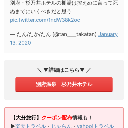
別府・杉乃井ホテルの棚湯は控えめに言って死
ぬまでにいくべきだと思う
pic.twitter.com/1ndW38k2oc
— たん/たか/たん (@tan____takatan)
January
13, 2020
＼ ▼詳細はこちら▼ ／
別府温泉 杉乃井ホテル
【大分旅行】
クーポン配布
情報も！
▶
楽天トラベル
・
じゃらん
・
yahoo!トラベル