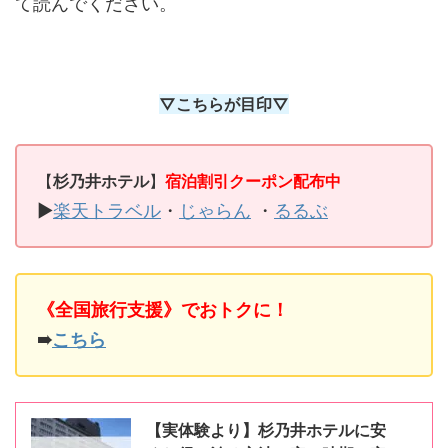
て読んでください。
▽こちらが目印▽
【
杉乃井ホテル
】
宿泊割引クーポン配布中
▶
楽天トラベル
・
じゃらん
・
るるぶ
《全国旅行支援》でおトクに！
➠
こちら
【実体験より】杉乃井ホテルに安