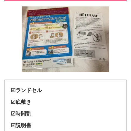
☑ランドセル
☑底敷き
☑時間割
☑説明書