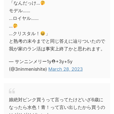
「なんだっけ…
モデル……
…ロイヤル……
…
…クリスタル！
」
と熟考の末今までと同じ答えに辿りついたので
我が家のラン活は事実上終了かと思われます。
— サンニンメリー1y⛑+3y+5y
(@3ninmenishite)
March 28, 2023
娘絶対ピンク買うって言ってたけどいざ6歳に
なったら水色！青！って言い出したから買うの