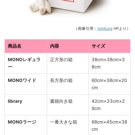
（画像引用：
minikura
HPより）
商品名
内容
サイズ
MONOレギュラ
正方形の箱
38cm×38cm×3
ー
8cm
MONOワイド
長方形の箱
60cm×38cm×20
cm
library
書籍向き箱
42cm×33cm×2
9cm
MONOラージ
一番大きな箱
68cm×45cm×38
cm