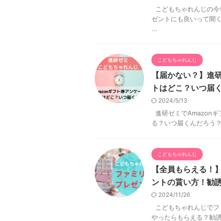
こどもちゃれんじの今
ゼントにも良いって聞
...
こどもちゃれんじ
【届かない？】進研
トはどこ？いつ届
2024/5/13
進研ゼミでAmazon
る？いつ届くんだろう？ 
こどもちゃれんじ
【全員もらえる！
ントの貰い方！勧
2024/11/26
こどもちゃれんじでフ
やったらもらえる？勧