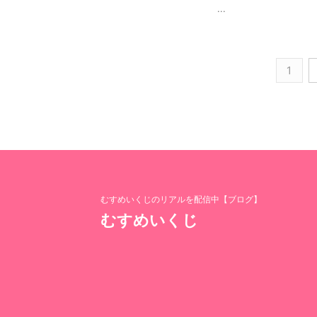
...
1
むすめいくじのリアルを配信中【ブログ】
むすめいくじ