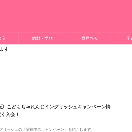
出産
教材・学び
育児悩み
子
ます
新版》こどもちゃれんじイングリッシュキャンペーン情
安く入会！
グリッシュの「実施中のキャンペーン」を紹介します。